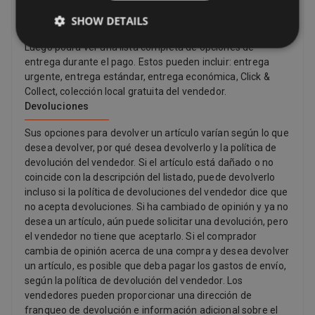
conveniente. Muchos vendedores ofrecen entrega
Además, ofrecemos servicios de financiación y 2 años de
gratuita. Siempre puede encontrar el costo de envío y la
SHOW DETAILS
garantía de Cosladafon para asegurar tu total
fecha de entrega estimada en una lista del vendedor.
satisfacción.Beneficios de Comprar el iPhone 15 en
Luego podrá ver una lista completa de opciones de
CosladafonPrecios Competitivos: Ofrecemos los mejores
entrega durante el pago. Estos pueden incluir: entrega
precios del mercado.Atención Personalizada: Nuestro equipo
urgente, entrega estándar, entrega económica, Click &
está disponible para responder todas tus preguntas y brindarte
Collect, colección local gratuita del vendedor.
el mejor servicio.Garantía y Seguridad: Todos nuestros
Devoluciones
productos cuentan con 2 años de garantía de Cosladafon y las
transacciones son 100% seguras.Financiación Flexible: Opciones
Sus opciones para devolver un artículo varían según lo que
de pago que se adaptan a tu presupuesto.Visítanos en nuestra
desea devolver, por qué desea devolverlo y la política de
página web para adquirir tu iPhone 15 y descubre por qué
devolución del vendedor. Si el artículo está dañado o no
somos la tienda preferida de muchos españoles para productos
coincide con la descripción del listado, puede devolverlo
tecnológicos.Palabras clave: iPhone 15, comprar iPhone 15,
incluso si la política de devoluciones del vendedor dice que
iPhone 15 Cosladafon, iPhone 15 precio, iPhone 15
no acepta devoluciones. Si ha cambiado de opinión y ya no
características, iPhone 15 oferta, iPhone 15 cámara, iPhone 15
desea un artículo, aún puede solicitar una devolución, pero
pantalla, iPhone 15 resistencia al agua, iPhone 15 rendimiento,
el vendedor no tiene que aceptarlo. Si el comprador
iPhone 15 almacenamiento, iPhone 15 diseño, iPhone 15 iOS 17.
cambia de opinión acerca de una compra y desea devolver
un artículo, es posible que deba pagar los gastos de envío,
según la política de devolución del vendedor. Los
vendedores pueden proporcionar una dirección de
franqueo de devolución e información adicional sobre el