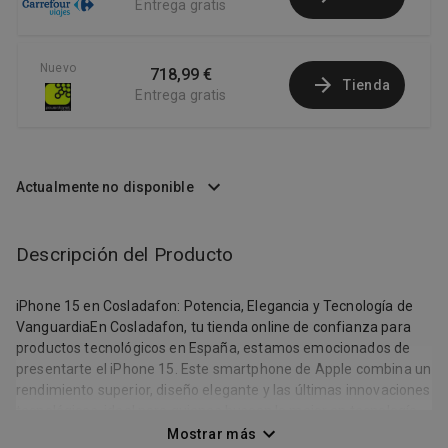
Entrega gratis
Nuevo
718,99 €
Tienda
Entrega gratis
Actualmente no disponible
Descripción del Producto
iPhone 15 en Cosladafon: Potencia, Elegancia y Tecnología de
VanguardiaEn Cosladafon, tu tienda online de confianza para
productos tecnológicos en España, estamos emocionados de
presentarte el iPhone 15. Este smartphone de Apple combina un
rendimiento superior, diseño elegante y las últimas innovaciones
tecnológicas, ideal para quienes buscan lo mejor en tecnología
móvil. Descubre por qué el iPhone 15 es la elección perfecta
Mostrar más