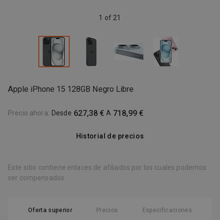
1 of 21
Apple iPhone 15 128GB Negro Libre
627,38 €
718,99 €
Precio ahora
:
Desde
A
Historial de precios
Este sitio contiene enlaces de afiliados por los cuales podemos
ser compensados.
Oferta superior
Precios
Especificaciones