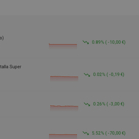
elegirlo reacondicionado con Cosladafon? Cada unidad pasa
por una inspección técnica completa: estado de batería,
componentes, pantalla, botones… todo testado. Se entrega
con garantía, adaptador/cargador certificado y accesorios
según el grado del teléfono. Gran relación calidad-precio para
acceder a lo más reciente de Apple sin hacer la inversión de
o)
0.89
%
(
-10,00 €
)
un modelo nuevo.
talla Super
0.02
%
(
-0,19 €
)
0.26
%
(
-3,00 €
)
5.52
%
(
-70,00 €
)