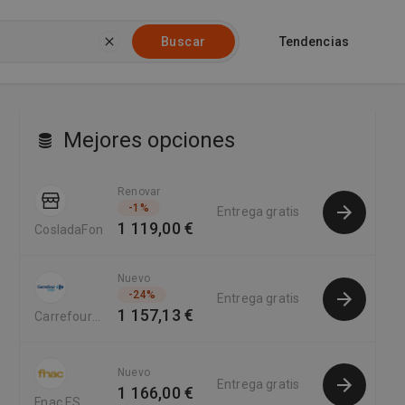
Tendencias
Buscar
Mejores opciones
Renovar
-
1
%
Entrega gratis
1 119,00 €
CosladaFon
Nuevo
-
24
%
Entrega gratis
1 157,13 €
Carrefour
Supermercado
Online
Nuevo
Entrega gratis
1 166,00 €
Fnac ES