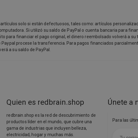
rtículos solo si están defectuosos, tales como: artículos personaliza
omputadora. Si utilizó su saldo de PayPal o cuenta bancaria para financ
bito para financiar el pago original, el dinero reembolsado volverá a su
 Paypal procese la transferencia. Para pagos financiados parcialmente
lverá a su saldo de PayPal.
Quien es redbrain.shop
Únete a n
redbrain.shop es la red de descubrimiento de
Para las últ
productos líder en el mundo, que cubre una
gama de industrias que incluyen belleza,
electricidad, hogar y muchas más.