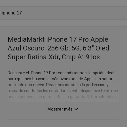
MediaMarkt iPhone 17 Pro Apple
Azul Oscuro, 256 Gb, 5G, 6.3" Oled
Super Retina Xdr, Chip A19 Ios
Descubre el iPhone 17 Pro reacondicionado, la opción ideal
para quienes buscan lo más avanzado de Apple sin pagar el
precio de uno nuevo. Reacondicionado a la perfección y
revisado con todos los estándares, este dispositivo te ofrece
una experiencia de gama alta con garantía.💡 Características
destacadas Potencia sin límites Equipado con el chip A19
Pro, este iPhone ofrece un rendimiento excepcional.
Mostrar más
Perfecto para multitarea, juegos exigentes y edición de
foto/vídeo, manteniendo fluidez incluso bajo carga.
WIRED+2MacRumors+2 Cámaras de nivel profesional Tres