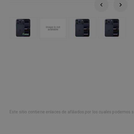
Este sitio contiene enlaces de afiliados por los cuales podemos