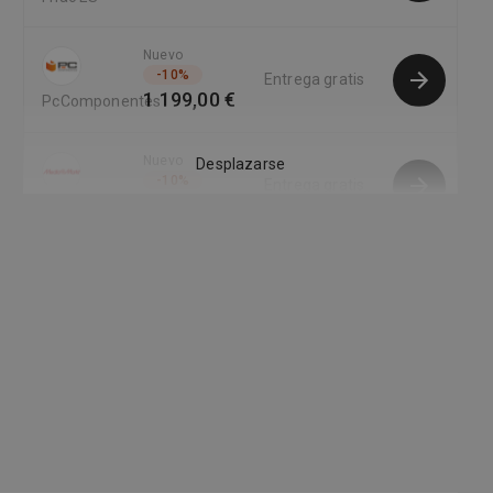
Nuevo
-
10
%
Entrega gratis
1 199,00 €
PcComponentes
Nuevo
Desplazarse
-
10
%
Entrega gratis
1 199,00 €
MediaMarkt
Nuevo
-
8
%
Entrega gratis
1 263,00 €
Powerplanet_ES