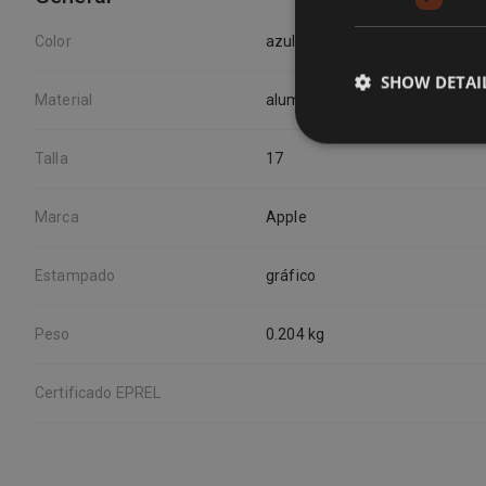
Color
azul
SHOW DETAI
Material
aluminio
Talla
17
Marca
Apple
Estampado
gráfico
Peso
0.204 kg
Certificado EPREL