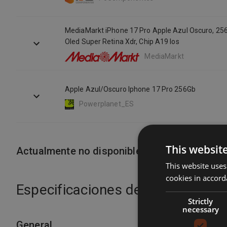
MediaMarkt iPhone 17 Pro Apple Azul Oscuro, 256 Gb, 5G, 6.3"
Oled Super Retina Xdr, Chip A19 Ios
MediaMarkt
Apple Azul/Oscuro Iphone 17 Pro 256Gb
Powerplanet_ES
This websit
Actualmente no disponible
This website uses
cookies in accord
Especificaciones del producto
Strictly
necessary
General