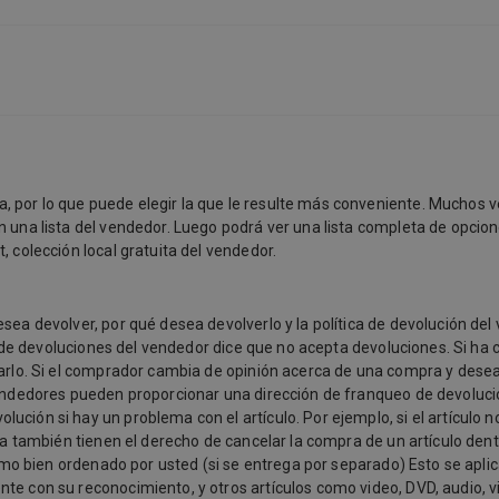
, por lo que puede elegir la que le resulte más conveniente. Muchos
n una lista del vendedor. Luego podrá ver una lista completa de opcion
, colección local gratuita del vendedor.
sea devolver, por qué desea devolverlo y la política de devolución del 
ica de devoluciones del vendedor dice que no acepta devoluciones. Si h
tarlo. Si el comprador cambia de opinión acerca de una compra y desea
 vendedores pueden proporcionar una dirección de franqueo de devoluci
ción si hay un problema con el artículo. Por ejemplo, si el artículo no
ea también tienen el derecho de cancelar la compra de un artículo dentro
timo bien ordenado por usted (si se entrega por separado) Esto se aplica
nte con su reconocimiento, y otros artículos como video, DVD, audio, 