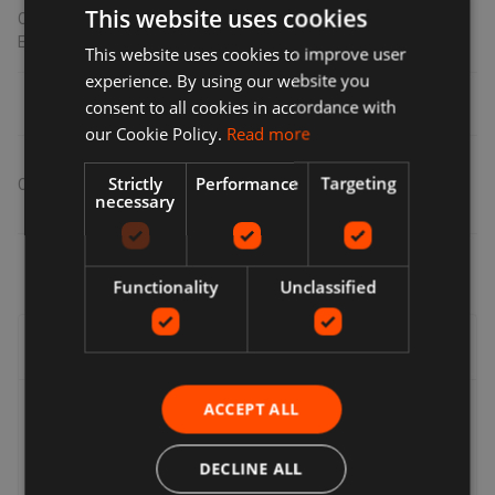
This website uses cookies
Certificado
EPREL
This website uses cookies to improve user
experience. By using our website you
consent to all cookies in accordance with
our Cookie Policy.
Read more
Strictly
Performance
Targeting
Compartir
:
necessary
Functionality
Unclassified
Entrega, devoluciones y reembolsos
ACCEPT ALL
Entrega
Los vendedores ofrecen una variedad de opciones de
DECLINE ALL
entrega, por lo que puede elegir la que le resulte más