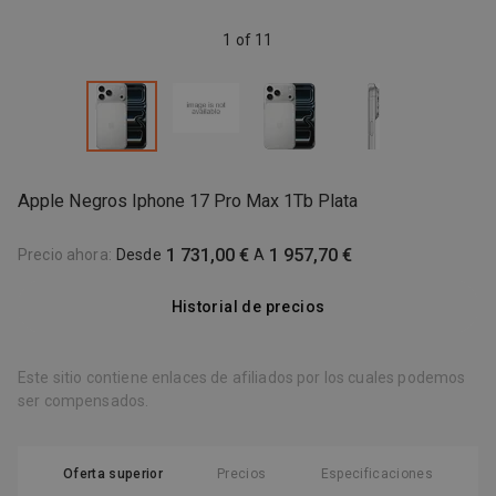
1 of 11
Apple Negros Iphone 17 Pro Max 1Tb Plata
1 731,00 €
1 957,70 €
Precio ahora
:
Desde
A
Historial de precios
Este sitio contiene enlaces de afiliados por los cuales podemos
ser compensados.
Oferta superior
Precios
Especificaciones