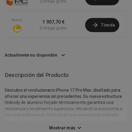
Entrega gratis
Nuevo
1 957,70 €
Tienda
Entrega gratis
Actualmente no disponible
Descripción del Producto
Descubre el revolucionario iPhone 17 Pro Max, diseñado para
ofrecer una experiencia sin precedentes. Su nueva estructura
Unibody de aluminio forjado térmicamente garantiza una
resistencia y rendimiento superiores, elevando la autonomía a
una nueva dimensión. Disfruta de una espectacular pantalla
Super Retina XDR de 6,9" con ProMotion hasta 120 Hz, que
ofrece mayor brillo y menos reflejos. El avanzado sistema de
Mostrar más