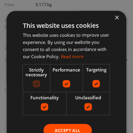
Peso
0.177 kg
×
Certificado
This website uses cookies
EPREL
This website uses cookies to improve user
experience. By using our website you
búsquedas relacionadas
consent to all cookies in accordance with
our Cookie Policy.
Read more
funda apple iphone 17 pro
apple iphone 17
funda apple iphone 17 pro max
apple iphone 17 pro max
funda apple iphone 17
apple iphone 17 pro
apple iphone 17e
cargador apple iphone 17
apple iphone 17 pro max case
apple iphone 17 pro max 512gb
Mostrar todo
Strictly
Performance
Targeting
necessary
Compartir
:
Functionality
Unclassified
ACCEPT ALL