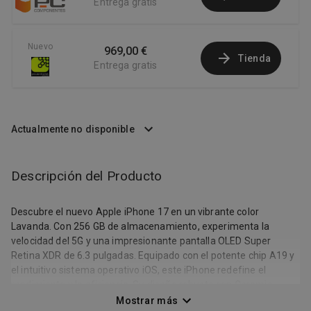
Entrega gratis
Nuevo
969,00 €
Tienda
Entrega gratis
Actualmente no disponible
Descripción del Producto
Descubre el nuevo Apple iPhone 17 en un vibrante color
Lavanda. Con 256 GB de almacenamiento, experimenta la
velocidad del 5G y una impresionante pantalla OLED Super
Retina XDR de 6.3 pulgadas. Equipado con el potente chip A19 y
el intuitivo sistema operativo iOS, este iPhone redefine el
rendimiento y la eficiencia. Su diseño robusto con Ceramic
Shield frontal lo hace tan resistente como atractivo. La cámara
Mostrar más