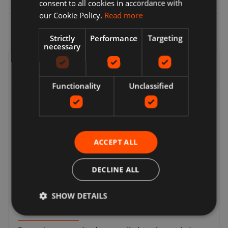
consent to all cookies in accordance with
our Cookie Policy.
Read more
Strictly
Performance
Targeting
necessary
Entrega, devoluciones y reembolsos
Functionality
Unclassified
Entrega
Los vendedores ofrecen una variedad de opciones de
entrega, por lo que puede elegir la que le resulte más
conveniente. Muchos vendedores ofrecen entrega
ACCEPT ALL
gratuita. Siempre puede encontrar el costo de envío y la
fecha de entrega estimada en una lista del vendedor.
Luego podrá ver una lista completa de opciones de
DECLINE ALL
entrega durante el pago. Estos pueden incluir: entrega
urgente, entrega estándar, entrega económica, Click &
SHOW DETAILS
Collect, colección local gratuita del vendedor.
Devoluciones