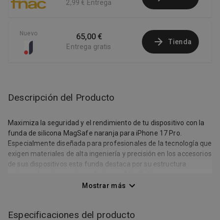
2,99 €
Entrega
Nuevo
65,00 €
Tienda
Entrega gratis
Descripción del Producto
Maximiza la seguridad y el rendimiento de tu dispositivo con la
funda de silicona MagSafe naranja para iPhone 17 Pro.
Especialmente diseñada para profesionales de la tecnología que
exigen materiales de alta ingeniería y precisión en los accesorios
de sus dispositivos esta funda destaca por su estructura
optimizada integración perfecta con MagSafe y su compromiso
con la sostenibilidad al emplear un 45% de silicona reciclada en
Mostrar más
su composición. Fabricada con silicona de alta pureza la
superficie de la funda garantiza un tacto extremadamente
Especificaciones del producto
agradable y un agarre antideslizante. El interior forrado en