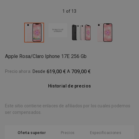
1 of 13
Apple Rosa/Claro Iphone 17E 256 Gb
619,00 €
709,00 €
Precio ahora
:
Desde
A
Historial de precios
Este sitio contiene enlaces de afiliados por los cuales podemos
ser compensados.
Oferta superior
Precios
Especificaciones