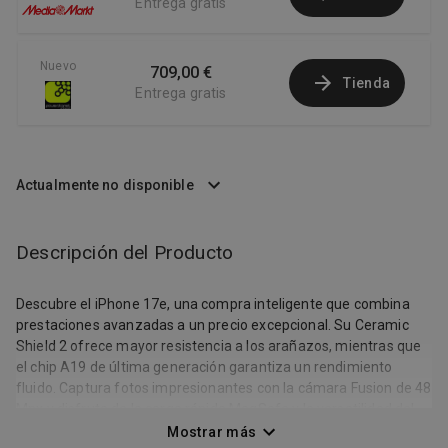
Entrega gratis
Nuevo
709,00 €
Tienda
Entrega gratis
Actualmente no disponible
Descripción del Producto
Descubre el iPhone 17e, una compra inteligente que combina
prestaciones avanzadas a un precio excepcional. Su Ceramic
Shield 2 ofrece mayor resistencia a los arañazos, mientras que
el chip A19 de última generación garantiza un rendimiento
fluido. Captura fotos impresionantes con la cámara Fusion de 48
Mpx y disfruta de la carga rápida MagSafe y la versatilidad del
USB-C. Diseño resistente y atractivo con estructura de aluminio
Mostrar más