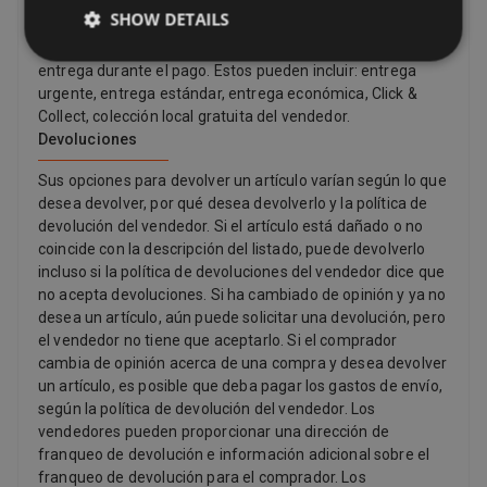
gratuita. Siempre puede encontrar el costo de envío y la
SHOW DETAILS
fecha de entrega estimada en una lista del vendedor.
Luego podrá ver una lista completa de opciones de
entrega durante el pago. Estos pueden incluir: entrega
urgente, entrega estándar, entrega económica, Click &
Collect, colección local gratuita del vendedor.
Devoluciones
Sus opciones para devolver un artículo varían según lo que
desea devolver, por qué desea devolverlo y la política de
devolución del vendedor. Si el artículo está dañado o no
coincide con la descripción del listado, puede devolverlo
incluso si la política de devoluciones del vendedor dice que
no acepta devoluciones. Si ha cambiado de opinión y ya no
desea un artículo, aún puede solicitar una devolución, pero
el vendedor no tiene que aceptarlo. Si el comprador
cambia de opinión acerca de una compra y desea devolver
un artículo, es posible que deba pagar los gastos de envío,
según la política de devolución del vendedor. Los
vendedores pueden proporcionar una dirección de
franqueo de devolución e información adicional sobre el
franqueo de devolución para el comprador. Los