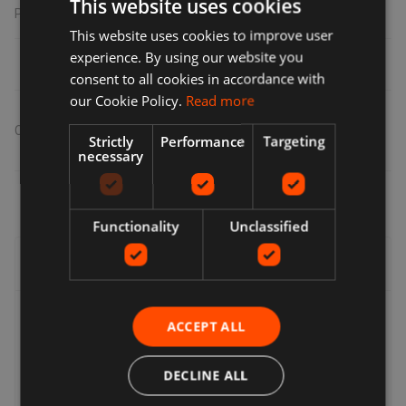
This website uses cookies
Peso
0.17 kg
This website uses cookies to improve user
experience. By using our website you
consent to all cookies in accordance with
our Cookie Policy.
Read more
Compartir
:
Strictly
Performance
Targeting
necessary
Functionality
Unclassified
Entrega, devoluciones y reembolsos
Entrega
ACCEPT ALL
Los vendedores ofrecen una variedad de opciones de
entrega, por lo que puede elegir la que le resulte más
DECLINE ALL
conveniente. Muchos vendedores ofrecen entrega