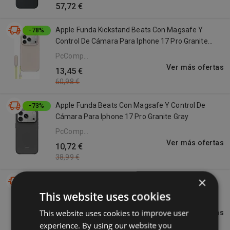
57,72 €
Apple Funda Kickstand Beats Con Magsafe Y
-78%
Control De Cámara Para Iphone 17 Pro Granite
Grey
PcComponentes
ES
Ver más ofertas
13,45 €
60,98 €
Apple Funda Beats Con Magsafe Y Control De
-73%
Cámara Para Iphone 17 Pro Granite Gray
PcComponentes
ES
Ver más ofertas
10,72 €
38,99 €
×
Apple Funda transparente Clear Case con
MagSafe, Para iPhone 17 Pro Max, Transpa
This website uses cookies
eBay
This website uses cookies to improve user
Ver más ofertas
42,48 €
experience. By using our website you