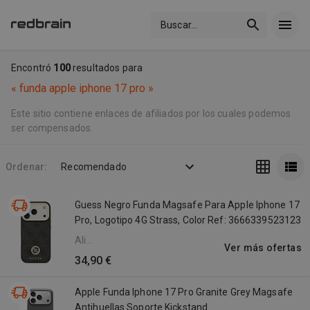
Buscar
...
Encontró
100
resultados para
«
funda apple iphone 17 pro
»
Este sitio contiene enlaces de afiliados por los cuales podemos
ser compensados.
Ordenar:
Recomendado
Guess Negro Funda Magsafe Para Apple Iphone 17
Pro, Logotipo 4G Strass, Color Ref: 3666339523123
Ali
Ver más ofertas
Express
34,90 €
Apple Funda Iphone 17 Pro Granite Grey Magsafe
Antihuellas Soporte Kickstand