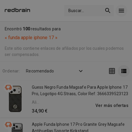
Buscar
...
Encontró
100
resultados para
«
funda apple iphone 17
»
Este sitio contiene enlaces de afiliados por los cuales podemos
ser compensados.
Ordenar:
Recomendado
Guess Negro Funda Magsafe Para Apple Iphone 17
Pro, Logotipo 4G Strass, Color Ref: 3666339523123
Ali
Ver más ofertas
Express
34,90 €
Apple Funda Iphone 17 Pro Granite Grey Magsafe
Antihuellas Soporte Kickstand