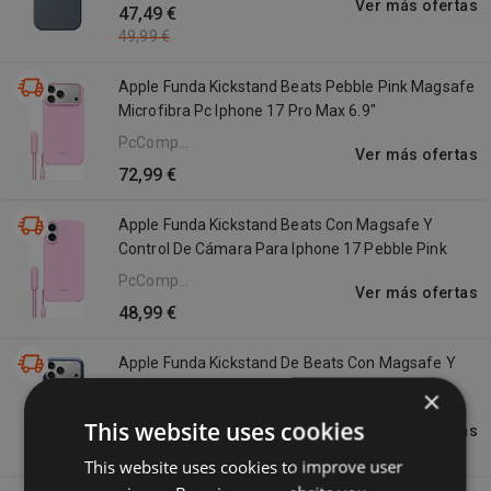
Ver más ofertas
47,49 €
49,99 €
Apple Funda Kickstand Beats Pebble Pink Magsafe
Microfibra Pc Iphone 17 Pro Max 6.9"
PcComponentes
Ver más ofertas
ES
72,99 €
Apple Funda Kickstand Beats Con Magsafe Y
Control De Cámara Para Iphone 17 Pebble Pink
PcComponentes
Ver más ofertas
ES
48,99 €
Apple Funda Kickstand De Beats Con Magsafe Y
Control De Camara Para Iphone 17 Pro Max
×
Bedrock Blue
PcComponentes
This website uses cookies
Ver más ofertas
ES
48,99 €
This website uses cookies to improve user