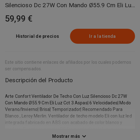
Silencioso Dc 27W Con Mando Ø55.9 Cm Eli Luz
Cct 3 Aspas| 6 Velocidades| Modo
59,99 €
Verano/Invierno| Brisa| Temporizador|
Recomendado Para Blanco , Leroy Merlin
Historial de precios
Ir a la tienda
Este sitio contiene enlaces de afiliados por los cuales podemos
ser compensados.
Descripción del Producto
Arte Confort Ventilador De Techo Con Luz Silencioso Dc 27W
Con Mando Ø55.9 Cm Eli Luz Cct 3 Aspas| 6 Velocidades| Modo
Verano/Invierno| Brisa| Temporizador| Recomendado Para
Blanco , Leroy Merlin. Ventilador de techo modelo Eli con luz led
integrada fabricado en ABS con acabado de color blanco y
madera. Cuenta con motor DC (corriente directa), que, como
ventaja frente a los motores AC (corriente alterna), es más
Mostrar más