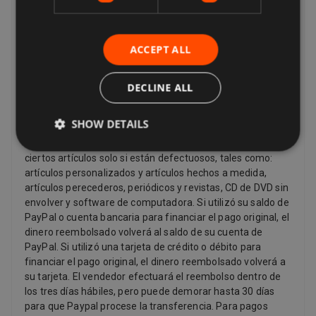
transportista) recibe, el último bien ordenado por usted (si
se entrega por separado) Esto se aplica a todos los
productos, excepto los artículos digitales (por ejemplo,
ACCEPT ALL
música digital) que se le proporcionan inmediatamente
con su reconocimiento, y otros artículos como video, DVD,
DECLINE ALL
audio, videojuegos, productos de sexo y sensualidad y
productos de software donde el artículo ha sido sin sellar
Reembolsos
SHOW DETAILS
Los vendedores tienen que ofrecer un reembolso por
ciertos artículos solo si están defectuosos, tales como:
artículos personalizados y artículos hechos a medida,
artículos perecederos, periódicos y revistas, CD de DVD sin
envolver y software de computadora. Si utilizó su saldo de
PayPal o cuenta bancaria para financiar el pago original, el
dinero reembolsado volverá al saldo de su cuenta de
PayPal. Si utilizó una tarjeta de crédito o débito para
financiar el pago original, el dinero reembolsado volverá a
su tarjeta. El vendedor efectuará el reembolso dentro de
los tres días hábiles, pero puede demorar hasta 30 días
para que Paypal procese la transferencia. Para pagos