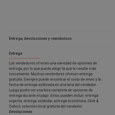
eficiente, reduce el consumo de energía hasta un 70%,
proporciona una sensación ultrasilenciosa (disminuye el nivel
sonoro hasta en un 50% frente a aparatos con motor Ac), evita
que el aparato se mueva y tambalee, y crea un buen
movimiento de aire con más nivel de velocidad en la ventilación.
Además, son motores pequeños y duraderos. El ventilador tiene
3 aspas y 6 velocidades. Incluye mando a distancia y función
Entrega, devoluciones y reembolsos
reversible (invierno-verano), que consiste en invertir el giro de
las aspas en invierno y mover hacia abajo el aire caliente
acumulado en el techo, lo que permite mejorar el rendimiento de
Entrega
la calefacción y contribuir al ahorro energético. Este producto es
reparable y tiene una garantía de 3 años; ponte en contacto con
Los vendedores ofrecen una variedad de opciones de
el servicio posventa de tu tienda para obtener más detalles.
entrega, por lo que puede elegir la que le resulte más
Etiqueta energética: D. Medidas: 55,9 cm de diámetro. . Hasta
conveniente. Muchos vendedores ofrecen entrega
100 Días Devolución Gratis, Entrega en 24h, Recogida en 2h.
gratuita. Siempre puede encontrar el costo de envío y la
Disponible en Leroy Merlin. No disponible en Amazon, Temu,
fecha de entrega estimada en una lista del vendedor.
Aliexpress, Ikea, ManoMano, Bauhaus.
Luego podrá ver una lista completa de opciones de
entrega durante el pago. Estos pueden incluir: entrega
urgente, entrega estándar, entrega económica, Click &
Collect, colección local gratuita del vendedor.
Devoluciones