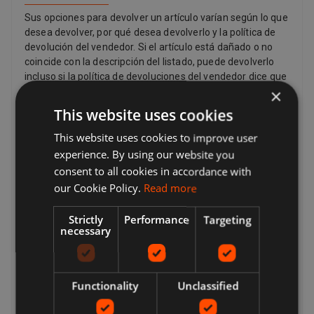
Sus opciones para devolver un artículo varían según lo que
desea devolver, por qué desea devolverlo y la política de
devolución del vendedor. Si el artículo está dañado o no
coincide con la descripción del listado, puede devolverlo
incluso si la política de devoluciones del vendedor dice que
×
no acepta devoluciones. Si ha cambiado de opinión y ya no
desea un artículo, aún puede solicitar una devolución, pero
This website uses cookies
el vendedor no tiene que aceptarlo. Si el comprador
cambia de opinión acerca de una compra y desea devolver
This website uses cookies to improve user
un artículo, es posible que deba pagar los gastos de envío,
experience. By using our website you
según la política de devolución del vendedor. Los
consent to all cookies in accordance with
vendedores pueden proporcionar una dirección de
our Cookie Policy.
Read more
franqueo de devolución e información adicional sobre el
franqueo de devolución para el comprador. Los
Strictly
Performance
Targeting
vendedores pagan el franqueo de devolución si hay un
necessary
problema con el artículo. Por ejemplo, si el artículo no
coincide con la descripción del listado, está dañado o es
defectuoso o es falso. Por ley, los clientes en la Unión
Europea también tienen el derecho de cancelar la compra
Functionality
Unclassified
de un artículo dentro de los 14 días a partir del día en que
recibe, o un tercero indicado por usted (que no sea el