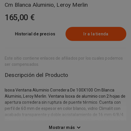
Cm Blanca Aluminio, Leroy Merlin
165,00 €
Historial de precios
Ir a la tienda
Este sitio contiene enlaces de afiliados por los cuales podemos
ser compensados.
Descripción del Producto
Isoxa Ventana Aluminio Corredera De 100X100 Cm Blanca
Aluminio, Leroy Merlin. Ventana Isoxa de aluminio con 2 hojas de
apertura corredera sin ruptura de puente térmico. Cuenta con
perfil de 60 mm de espesor en color blanco, vidrio Climalit con
acabado transparente y doble acristalamiento de 16 mm 4/8/4.
Ofrece 5 años de garantía. Medidas: 100 x 100 cm (ancho x alto).
. Hasta 100 Días Devolución Gratis, Entrega en 24h, Recogida en
Mostrar más