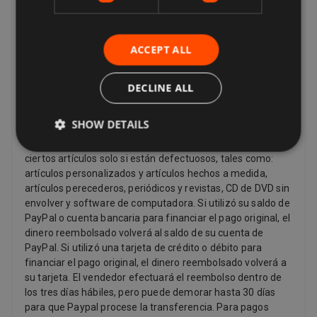
transportista) recibe, el último bien ordenado por usted (si
se entrega por separado) Esto se aplica a todos los
productos, excepto los artículos digitales (por ejemplo,
ACCEPT ALL
música digital) que se le proporcionan inmediatamente
con su reconocimiento, y otros artículos como video, DVD,
DECLINE ALL
audio, videojuegos, productos de sexo y sensualidad y
productos de software donde el artículo ha sido sin sellar
Reembolsos
SHOW DETAILS
Los vendedores tienen que ofrecer un reembolso por
ciertos artículos solo si están defectuosos, tales como:
artículos personalizados y artículos hechos a medida,
artículos perecederos, periódicos y revistas, CD de DVD sin
envolver y software de computadora. Si utilizó su saldo de
PayPal o cuenta bancaria para financiar el pago original, el
dinero reembolsado volverá al saldo de su cuenta de
PayPal. Si utilizó una tarjeta de crédito o débito para
financiar el pago original, el dinero reembolsado volverá a
su tarjeta. El vendedor efectuará el reembolso dentro de
los tres días hábiles, pero puede demorar hasta 30 días
para que Paypal procese la transferencia. Para pagos