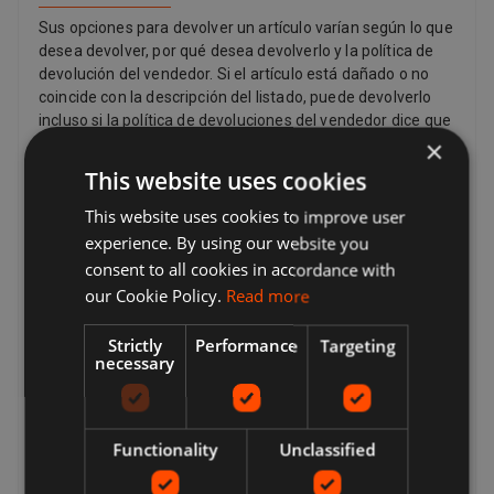
Sus opciones para devolver un artículo varían según lo que
desea devolver, por qué desea devolverlo y la política de
devolución del vendedor. Si el artículo está dañado o no
coincide con la descripción del listado, puede devolverlo
incluso si la política de devoluciones del vendedor dice que
×
no acepta devoluciones. Si ha cambiado de opinión y ya no
desea un artículo, aún puede solicitar una devolución, pero
This website uses cookies
el vendedor no tiene que aceptarlo. Si el comprador
cambia de opinión acerca de una compra y desea devolver
This website uses cookies to improve user
un artículo, es posible que deba pagar los gastos de envío,
experience. By using our website you
según la política de devolución del vendedor. Los
consent to all cookies in accordance with
vendedores pueden proporcionar una dirección de
our Cookie Policy.
Read more
franqueo de devolución e información adicional sobre el
franqueo de devolución para el comprador. Los
Strictly
Performance
Targeting
vendedores pagan el franqueo de devolución si hay un
necessary
problema con el artículo. Por ejemplo, si el artículo no
coincide con la descripción del listado, está dañado o es
defectuoso o es falso. Por ley, los clientes en la Unión
Europea también tienen el derecho de cancelar la compra
Functionality
Unclassified
de un artículo dentro de los 14 días a partir del día en que
recibe, o un tercero indicado por usted (que no sea el