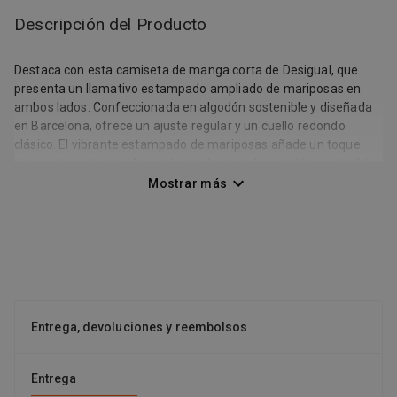
Descripción del Producto
Destaca con esta camiseta de manga corta de Desigual, que
presenta un llamativo estampado ampliado de mariposas en
ambos lados. Confeccionada en algodón sostenible y diseñada
en Barcelona, ofrece un ajuste regular y un cuello redondo
clásico. El vibrante estampado de mariposas añade un toque
único a tu vestuario. Apoya la producción de algodón sostenible
con BCI COTTON. La composición de algodón garantiza
Mostrar más
comodidad y transpirabilidad. Camiseta Desigual de manga
corta Estampado de mariposa ampliado Algodón sostenible
Diseñado en Barcelona Ajuste regular
Entrega, devoluciones y reembolsos
Entrega