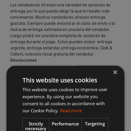
Los vendedores ofrecen una variedad de opciones de
entrega, por lo que puede elegir la que le resulte más
conveniente. Muchos vendedores ofrecen entrega
gratuita. Siempre puede encontrar el costo de envío y la
fecha de entrega estimada en una lista del vendedor.
Luego podrá ver una lista completa de opciones de
entrega durante el pago. Estos pueden incluir: entrega
urgente, entrega estándar, entrega económica, Click &
Collect, colección local gratuita del vendedor.
Devoluciones
×
Sus opciones para devolver un artículo varían según lo que
desea devolver, por qué desea devolverlo y la política de
This website uses cookies
devolución del vendedor. Si el artículo está dañado o no
This website uses cookies to improve user
coincide con la descripción del listado, puede devolverlo
experience. By using our website you
incluso si la política de devoluciones del vendedor dice que
no acepta devoluciones. Si ha cambiado de opinión y ya no
consent to all cookies in accordance with
desea un artículo, aún puede solicitar una devolución, pero
our Cookie Policy.
Read more
el vendedor no tiene que aceptarlo. Si el comprador
cambia de opinión acerca de una compra y desea devolver
Strictly
Performance
Targeting
un artículo, es posible que deba pagar los gastos de envío,
necessary